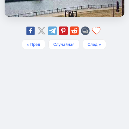
« Пред
Случайная
След »