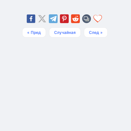
« Пред
Случайная
След »