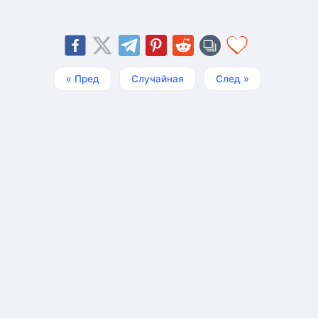
« Пред
Случайная
След »