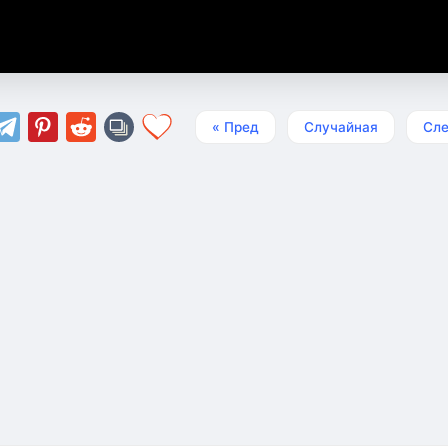
« Пред
Случайная
Сле