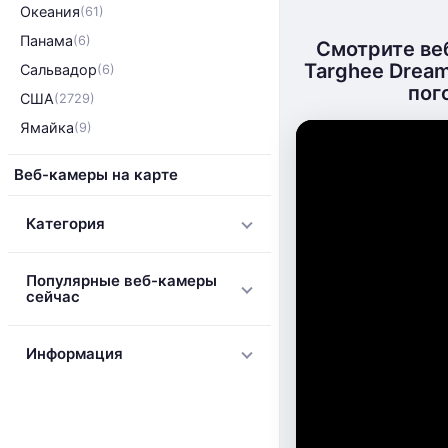
Океания
(61)
Панама
(6)
Смотрите ве
Targhee Dream
Сальвадор
(6)
пог
США
(2729)
Ямайка
(9)
Веб-камеры на карте
Категория
Популярные веб-камеры
сейчас
Информация