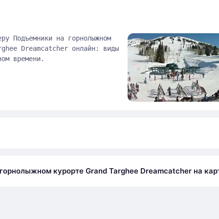
еру Подъемники на горнолыжном
rghee Dreamcatcher онлайн: виды
ном времени.
а
горнолыжном курорте Grand Targhee Dreamcatcher на кар