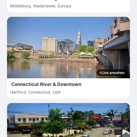
Middelburg
,
Niederlande
,
Europa
Live ansehen
Connecticut River & Downtown
Hartford
,
Connecticut
,
USA