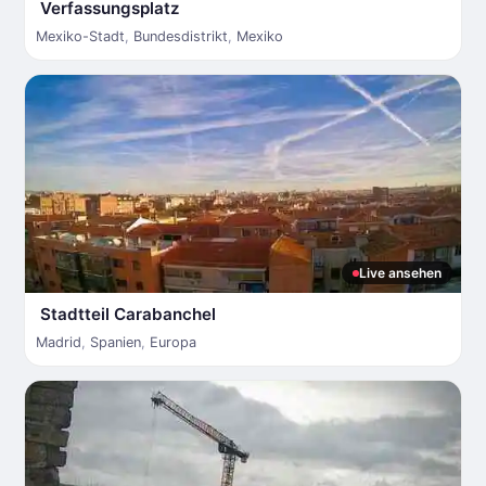
Verfassungsplatz
Mexiko-Stadt
,
Bundesdistrikt
,
Mexiko
Live ansehen
Stadtteil Carabanchel
Madrid
,
Spanien
,
Europa