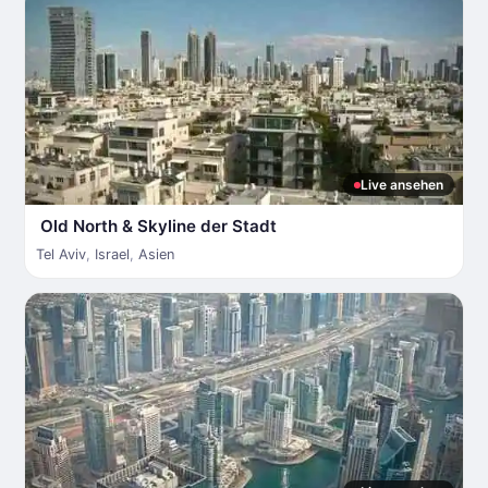
Live ansehen
Old North & Skyline der Stadt
Tel Aviv
,
Israel
,
Asien