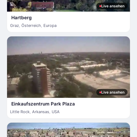
Live ansehen
Hartberg
Graz
,
Österreich
,
Europa
Live ansehen
Einkaufszentrum Park Plaza
Little Rock
,
Arkansas
,
USA