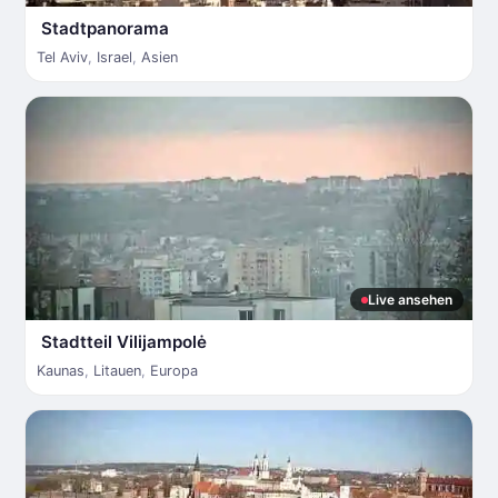
Stadtpanorama
Tel Aviv
,
Israel
,
Asien
Live ansehen
Stadtteil Vilijampolė
Kaunas
,
Litauen
,
Europa