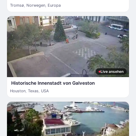
Tromsø
,
Norwegen
,
Europa
Live ansehen
Historische Innenstadt von Galveston
Houston
,
Texas
,
USA