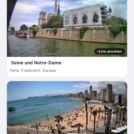
Live ansehen
Seine und Notre-Dame
Paris
,
Frankreich
,
Europa