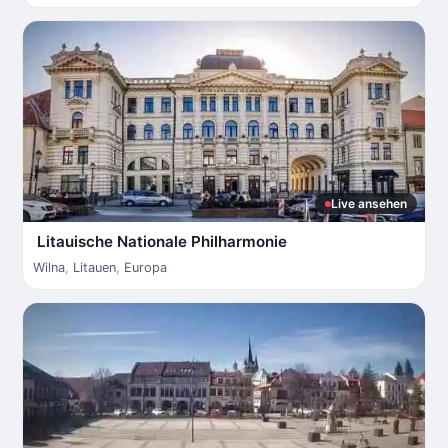
Live ansehen
Litauische Nationale Philharmonie
Wilna
,
Litauen
,
Europa