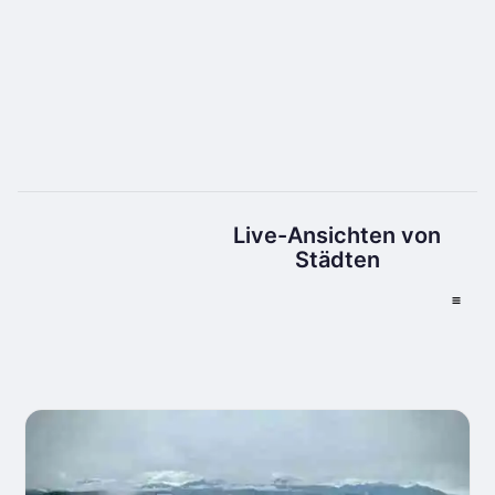
Live-Ansichten von
Städten