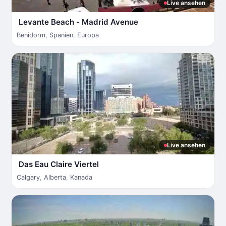
Live ansehen
Levante Beach - Madrid Avenue
Benidorm
,
Spanien
,
Europa
Live ansehen
Das Eau Claire Viertel
Calgary
,
Alberta
,
Kanada