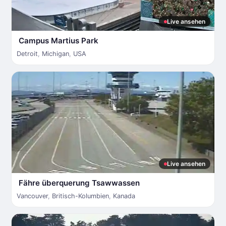
Live ansehen
Campus Martius Park
Detroit
,
Michigan
,
USA
Live ansehen
Fähre überquerung Tsawwassen
Vancouver
,
Britisch-Kolumbien
,
Kanada