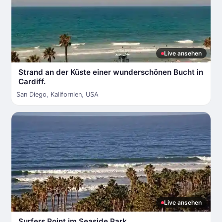
Live ansehen
Strand an der Küste einer wunderschönen Bucht in
Cardiff.
San Diego
,
Kalifornien
,
USA
Live ansehen
Surfers Point im Seaside Park