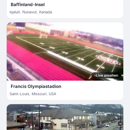
Baffinland-Insel
Iqaluit
,
Nunavut
,
Kanada
Live ansehen
Francis Olympiastadion
Saint-Louis
,
Missouri
,
USA