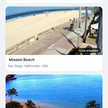
Live ansehen
Mission Beach
San Diego
,
Kalifornien
,
USA