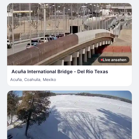
Live ansehen
Acuña International Bridge - Del Rio Texas
Acuña
,
Coahuila
,
Mexiko