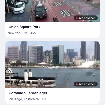
Live ansehen
Union Square Park
New York
,
NY
,
USA
Live ansehen
Coronado Fähranleger
San Diego
,
Kalifornien
,
USA