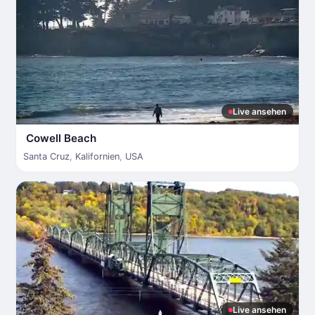
Live ansehen
Cowell Beach
Santa Cruz
,
Kalifornien
,
USA
Live ansehen