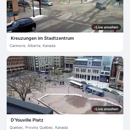
Live ansehen
Kreuzungen im Stadtzentrum
Canmore
,
Alberta
,
Kanada
Live ansehen
D’Youville Platz
Quebec
,
Provinz Québec
,
Kanada