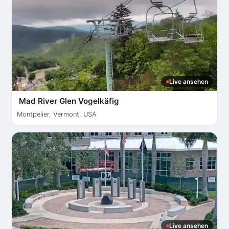
Live ansehen
Mad River Glen Vogelkäfig
Montpelier
,
Vermont
,
USA
Live ansehen