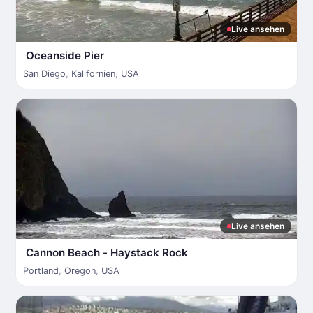
Live ansehen
Oceanside Pier
San Diego
,
Kalifornien
,
USA
Live ansehen
Cannon Beach - Haystack Rock
Portland
,
Oregon
,
USA