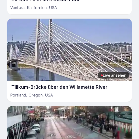
Ventura
,
Kalifornien
,
USA
Live ansehen
Tilikum-Brücke über den Willamette River
Portland
,
Oregon
,
USA