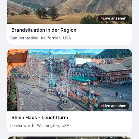
Live ansehen
Brandsituation in der Region
San Bernardino
,
Kalifornien
,
USA
Live ansehen
Rhein Haus - Leuchtturm
Leavenworth
,
Washington
,
USA