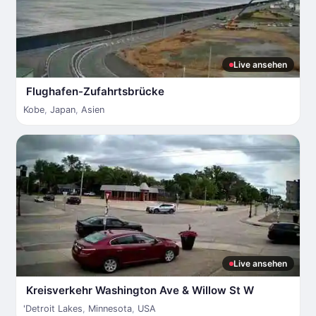
Live ansehen
Flughafen-Zufahrtsbrücke
Kobe
,
Japan
,
Asien
Live ansehen
Kreisverkehr Washington Ave & Willow St W
'Detroit Lakes
,
Minnesota
,
USA