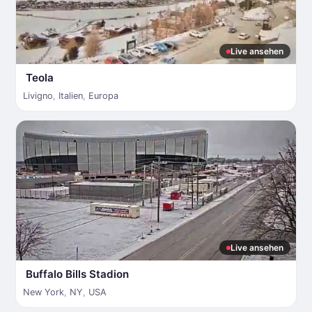
Live ansehen
Teola
Livigno
,
Italien
,
Europa
Live ansehen
Buffalo Bills Stadion
New York
,
NY
,
USA