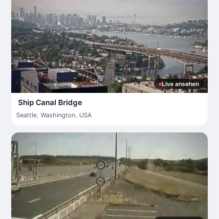
Live ansehen
Ship Canal Bridge
Seattle
,
Washington
,
USA