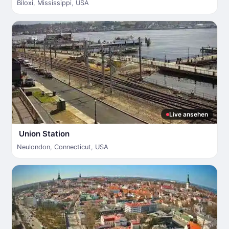
Biloxi
,
Mississippi
,
USA
Live ansehen
Union Station
Neulondon
,
Connecticut
,
USA