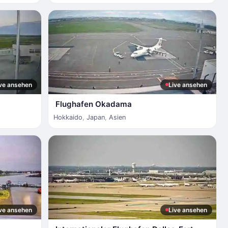
ve ansehen
Live ansehen
Flughafen Okadama
Hokkaido
,
Japan
,
Asien
ve ansehen
Live ansehen