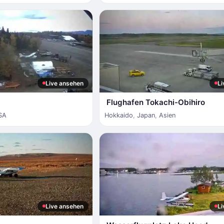
Live ansehen
Li
Flughafen Tokachi-Obihiro
SA
Hokkaido
,
Japan
,
Asien
Live ansehen
Li