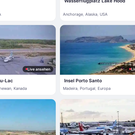
Wasserflugplatz Lake Hood
A
Anchorage
,
Alaska
,
USA
Live ansehen
Li
du-Lac
Insel Porto Santo
chewan
,
Kanada
Madeira
,
Portugal
,
Europa