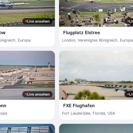
Live ansehen
Li
row
Flugplatz Elstree
önigreich
,
Europa
London
,
Vereinigtes Königreich
,
Europa
Live ansehen
Li
onn
FXE Flughafen
ropa
Fort Lauderdale
,
Florida
,
USA