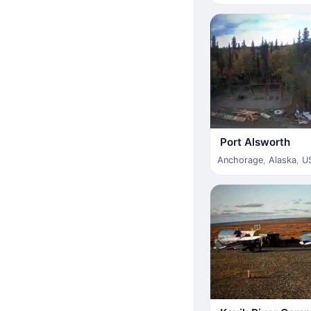
Port Alsworth
Anchorage
,
Alaska
,
U