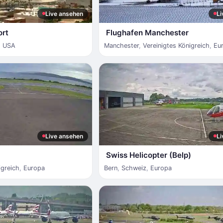
Live ansehen
Li
ort
Flughafen Manchester
,
USA
Manchester
,
Vereinigtes Königreich
,
Eu
Live ansehen
Li
Swiss Helicopter (Belp)
igreich
,
Europa
Bern
,
Schweiz
,
Europa