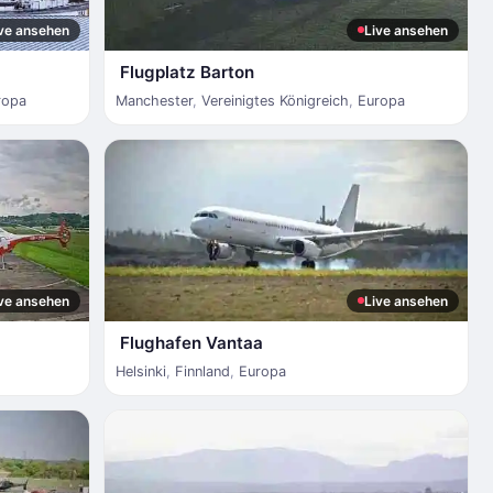
ve ansehen
Live ansehen
Flugplatz Barton
ropa
Manchester
,
Vereinigtes Königreich
,
Europa
ve ansehen
Live ansehen
Flughafen Vantaa
Helsinki
,
Finnland
,
Europa