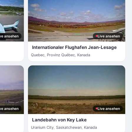
ve ansehen
Live ansehen
Internationaler Flughafen Jean-Lesage
Quebec
,
Provinz Québec
,
Kanada
ve ansehen
Live ansehen
Landebahn von Key Lake
Uranium City
,
Saskatchewan
,
Kanada