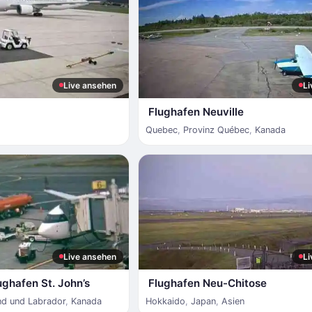
Live ansehen
Li
Flughafen Neuville
Quebec
,
Provinz Québec
,
Kanada
Live ansehen
Li
ughafen St. John’s
Flughafen Neu-Chitose
nd und Labrador
,
Kanada
Hokkaido
,
Japan
,
Asien