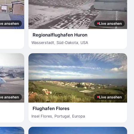
ve ansehen
Live ansehen
Regionalflughafen Huron
Wasserstadt
,
Süd-Dakota
,
USA
ve ansehen
Live ansehen
Flughafen Flores
Insel Flores
,
Portugal
,
Europa