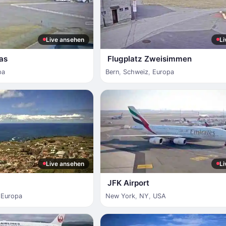
Live ansehen
Li
as
Flugplatz Zweisimmen
pa
Bern
,
Schweiz
,
Europa
Live ansehen
Li
JFK Airport
,
Europa
New York
,
NY
,
USA