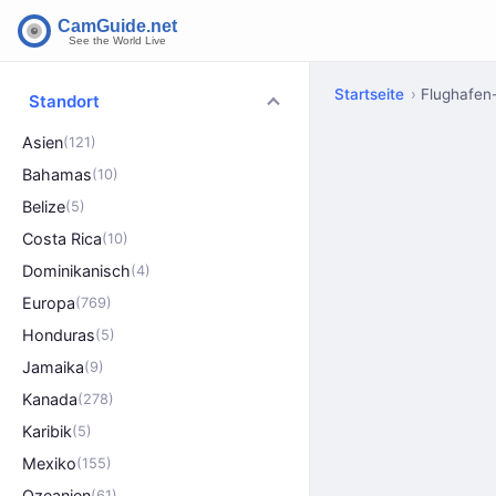
Startseite
Flughafe
Standort
Asien
(121)
Bahamas
(10)
Belize
(5)
Costa Rica
(10)
Dominikanisch
(4)
Europa
(769)
Honduras
(5)
Jamaika
(9)
Kanada
(278)
Karibik
(5)
Mexiko
(155)
Ozeanien
(61)