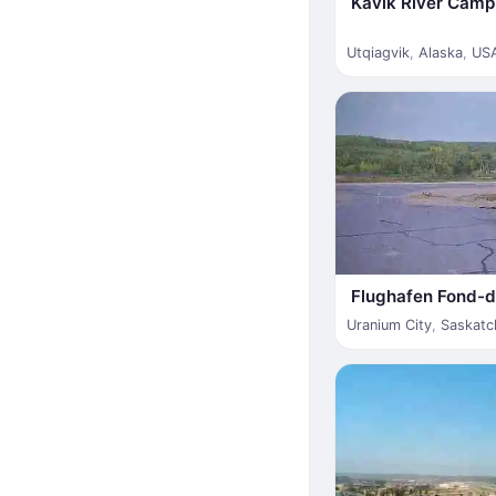
Kavik River Camp
Utqiagvik
,
Alaska
,
US
Flughafen Fond-
Uranium City
,
Saskat