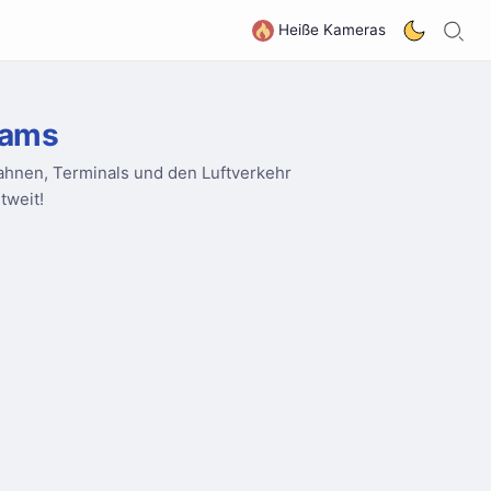
S
G
Heiße Kameras
cams
hnen, Terminals und den Luftverkehr
tweit!