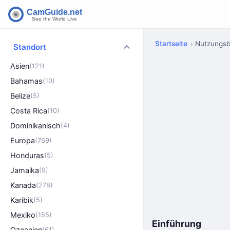
Startseite
Nutzungsb
Standort
Asien
(121)
Bahamas
(10)
Belize
(5)
Costa Rica
(10)
Dominikanisch
(4)
Europa
(769)
Honduras
(5)
Jamaika
(9)
Kanada
(278)
Karibik
(5)
Mexiko
(155)
Einführung
Ozeanien
(61)