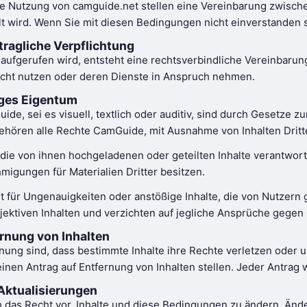
die Nutzung von camguide.net stellen eine Vereinbarung zwisc
 wird. Wenn Sie mit diesen Bedingungen nicht einverstanden sin
ragliche Verpflichtung
aufgerufen wird, entsteht eine rechtsverbindliche Vereinbarun
nicht nutzen oder deren Dienste in Anspruch nehmen.
iges Eigentum
ide, sei es visuell, textlich oder auditiv, sind durch Gesetze 
hören alle Rechte CamGuide, mit Ausnahme von Inhalten Dritte
r die von ihnen hochgeladenen oder geteilten Inhalte verantwortli
migungen für Materialien Dritter besitzen.
 für Ungenauigkeiten oder anstößige Inhalte, die von Nutzern ge
bjektiven Inhalten und verzichten auf jegliche Ansprüche gegen
rnung von Inhalten
ung sind, dass bestimmte Inhalte ihre Rechte verletzen oder 
einen Antrag auf Entfernung von Inhalten stellen. Jeder Antrag 
ktualisierungen
das Recht vor, Inhalte und diese Bedingungen zu ändern. Änder