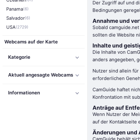
Der Zugriff auf und 
Panama
(6)
Bedingungen geregelt
Salvador
(6)
Annahme und vert
USA
Sobald camguide.net 
(2729)
sollten die Website 
Webcams auf der Karte
Inhalte und geist
Die Inhalte von CamGu
Kategorie
anders angegeben, ge
Nutzer sind allein fü
Aktuell angesagte Webcams
erforderlichen Geneh
CamGuide haftet nicht
Informationen
Konfrontation mit su
Anträge auf Entfe
Wenn Nutzer der Mein
auf der Kontaktseite 
Änderungen und A
CamGuide behält sich 