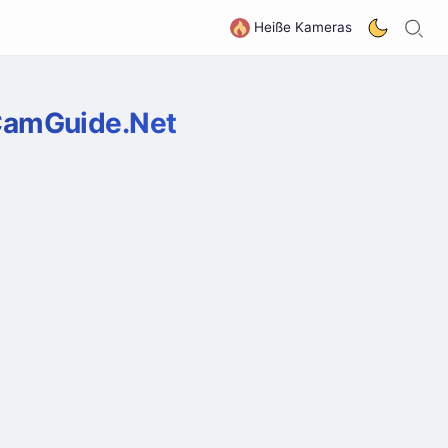
S
G
Heiße Kameras
CamGuide.Net