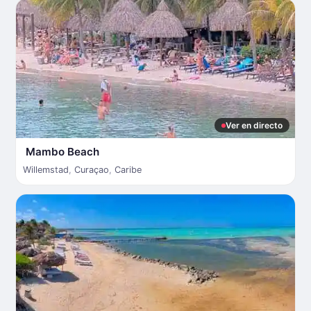
Ver en directo
Mambo Beach
Willemstad
,
Curaçao
,
Caribe