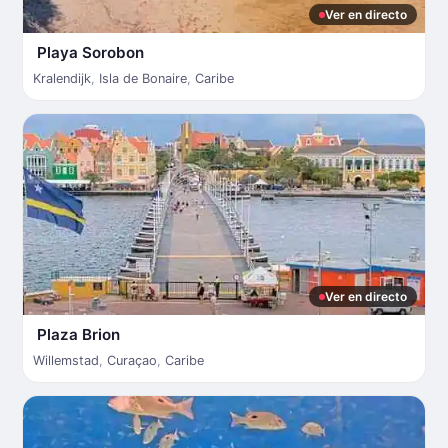
Ver en directo
Playa Sorobon
Kralendijk
,
Isla de Bonaire
,
Caribe
Ver en directo
Plaza Brion
Willemstad
,
Curaçao
,
Caribe