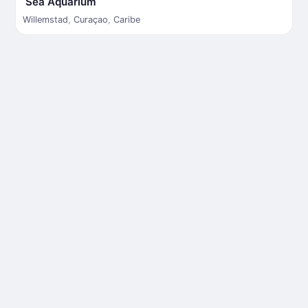
Sea Aquarium
Willemstad
,
Curaçao
,
Caribe