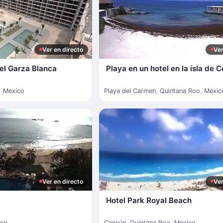
Ver en directo
Ver
tel Garza Blanca
Playa en un hotel en la isla de 
,
Mexico
Playa del Carmen
,
Quintana Roo
,
Mexic
Ver en directo
Ver
Hotel Park Royal Beach
ico
Cancún
,
Quintana Roo
,
Mexico