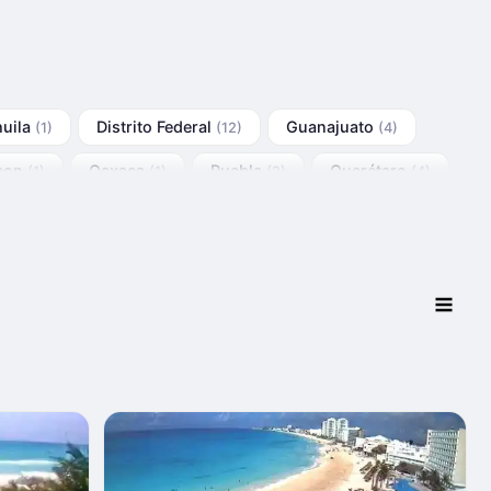
uila
Distrito Federal
Guanajuato
(1)
(12)
(4)
eon
Oaxaca
Puebla
Querétaro
(1)
(1)
(2)
(4)
Sonora
(6)