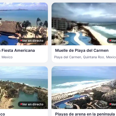
Ver en directo
Ver
n Fiesta Americana
Muelle de Playa del Carmen
,
Mexico
Playa del Carmen
,
Quintana Roo
,
Mexic
Ver en directo
Ver
ico
Playas de arena en la península