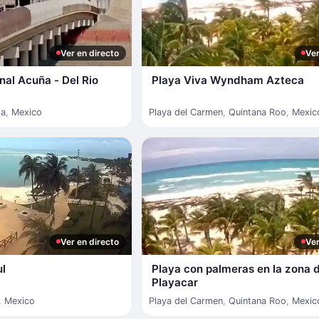
Ver en directo
Ver
nal Acuña - Del Rio
Playa Viva Wyndham Azteca
la
,
Mexico
Playa del Carmen
,
Quintana Roo
,
Mexic
Ver en directo
Ver
ul
Playa con palmeras en la zona 
Playacar
,
Mexico
Playa del Carmen
,
Quintana Roo
,
Mexic