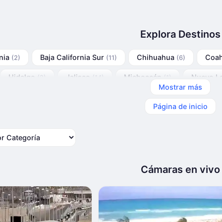
Explora Destinos
rnia
Baja California Sur
Chihuahua
Coah
(2)
(11)
(6)
Hidalgo
Jalisco
Michoacán
Nuevo L
(2)
(14)
(1)
Mostrar más
Quintana Roo
Sinaloa
(42)
(3)
Página de inicio
Categoría
Cámaras en vivo