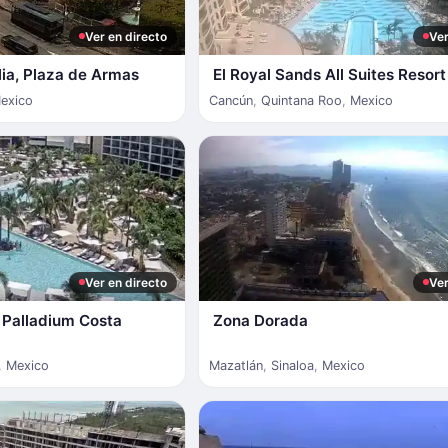
Ver en directo
Ver
lia, Plaza de Armas
El Royal Sands All Suites Resort
exico
Cancún
,
Quintana Roo
,
Mexico
Ver en directo
Ver
 Palladium Costa
Zona Dorada
,
Mexico
Mazatlán
,
Sinaloa
,
Mexico