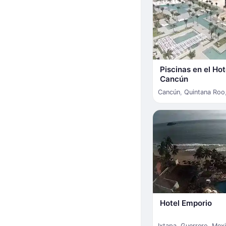
Piscinas en el Ho
Cancún
Cancún
,
Quintana Roo
Hotel Emporio
Ixtapa
,
Guerrero
,
Mex