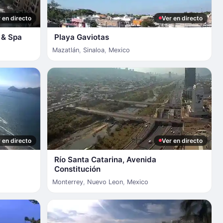
 en directo
Ver en directo
 & Spa
Playa Gaviotas
Mazatlán
,
Sinaloa
,
Mexico
 en directo
Ver en directo
Río Santa Catarina, Avenida
Constitución
Monterrey
,
Nuevo Leon
,
Mexico