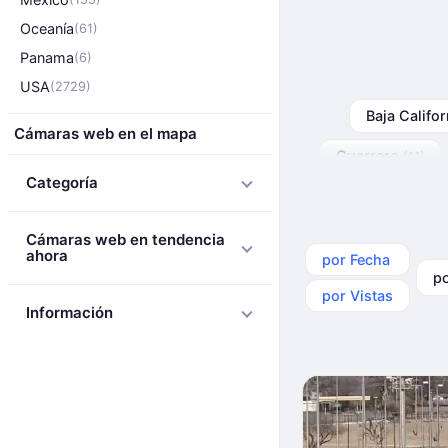
Oceanía
(61)
Panama
(6)
USA
(2729)
Baja Califo
Cámaras web en el mapa
Guerrero
(11)
Categoría
Cámaras web en tendencia
ahora
por Fecha
por 
por Vistas
Información