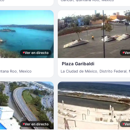
Ver en directo
Ver
Plaza Garibaldi
ntana Roo
,
Mexico
La Ciudad de México
,
Distrito Federal
,
Ver en directo
Ver