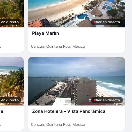
 en directo
Ver en directo
Playa Marlín
o
Cancún
,
Quintana Roo
,
Mexico
 en directo
Ver en directo
de
Zona Hotelera - Vista Panorámica
o
Cancún
,
Quintana Roo
,
Mexico