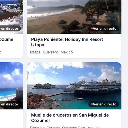
 en directo
Ver en directo
Cozumel
Playa Poniente, Holiday Inn Resort
Ixtapa
o
Ixtapa
,
Guerrero
,
Mexico
 en directo
Ver en directo
Muelle de cruceros en San Miguel de
Cozumel
Playa del Carmen
,
Quintana Roo
,
Mexico