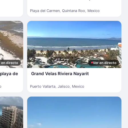
Playa del Carmen
,
Quintana Roo
,
Mexico
 en directo
Ver en directo
 playa de
Grand Velas Riviera Nayarit
o
Puerto Vallarta
,
Jalisco
,
Mexico