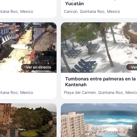
Yucatán
ntana Roo
,
Mexico
Cancún
,
Quintana Roo
,
Mexico
Ver en directo
Ver
Tumbonas entre palmeras en la
Kantenah
ntana Roo
,
Mexico
Playa del Carmen
,
Quintana Roo
,
Mexic