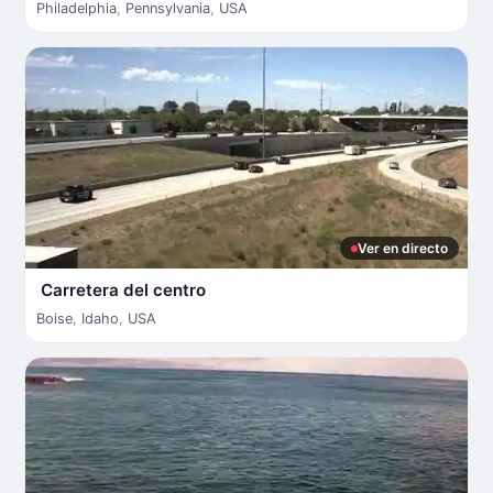
Philadelphia
,
Pennsylvania
,
USA
Ver en directo
Carretera del centro
Boise
,
Idaho
,
USA