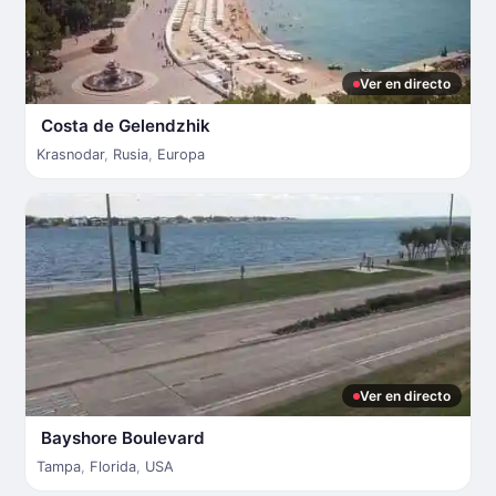
Ver en directo
Costa de Gelendzhik
Krasnodar
,
Rusia
,
Europa
Ver en directo
Bayshore Boulevard
Tampa
,
Florida
,
USA