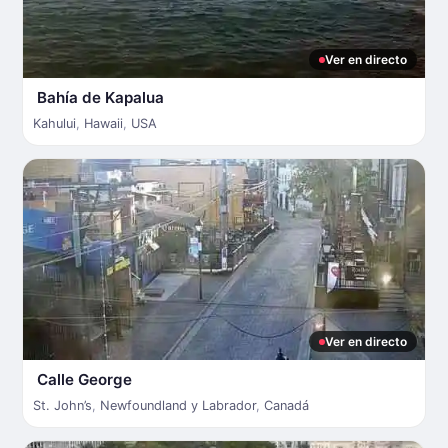
Ver en directo
Bahía de Kapalua
Kahului
,
Hawaii
,
USA
Ver en directo
Calle George
St. John’s
,
Newfoundland y Labrador
,
Canadá