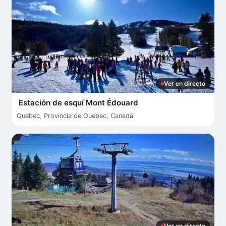
Ver en directo
Estación de esquí Mont Édouard
Quebec
,
Provincia de Quebec
,
Canadá
Ver en directo