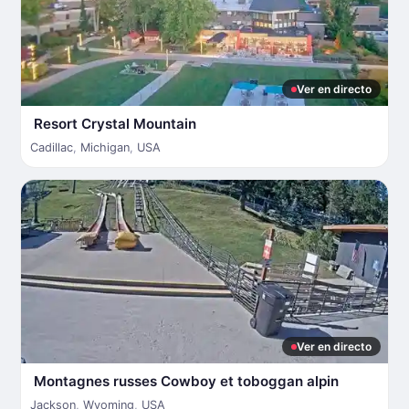
Ver en directo
Resort Crystal Mountain
Cadillac
,
Michigan
,
USA
Ver en directo
Montagnes russes Cowboy et toboggan alpin
Jackson
,
Wyoming
,
USA