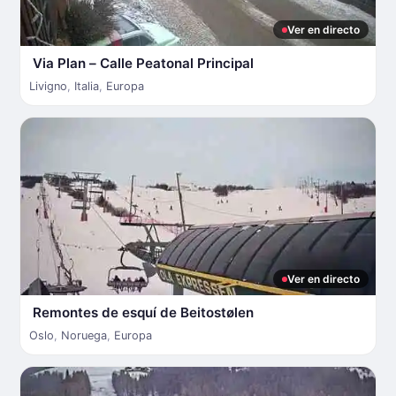
Ver en directo
Via Plan – Calle Peatonal Principal
Livigno
,
Italia
,
Europa
Ver en directo
Remontes de esquí de Beitostølen
Oslo
,
Noruega
,
Europa