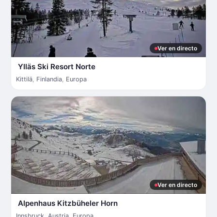
Ver en directo
Ylläs Ski Resort Norte
Kittilä
,
Finlandia
,
Europa
Ver en directo
Alpenhaus Kitzbüheler Horn
Innsbruck
,
Austria
,
Europa