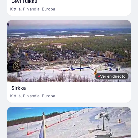
Levi Tuikku
Kittilä
,
Finlandia
,
Europa
Ver en directo
Sirkka
Kittilä
,
Finlandia
,
Europa