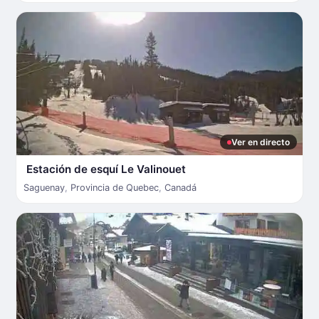
Ver en directo
Estación de esquí Le Valinouet
Saguenay
,
Provincia de Quebec
,
Canadá