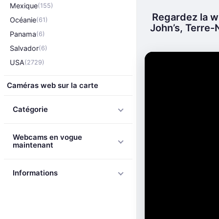
Mexique
(155)
Regardez la we
Océanie
(61)
John’s, Terre-
Panama
(6)
Salvador
(6)
USA
(2729)
Caméras web sur la carte
Catégorie
Webcams en vogue
maintenant
Informations