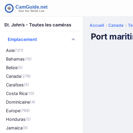
St. John’s - Toutes les caméras
Accueil
Canada
Te
Port marit
Emplacement
Asie
(121)
Bahamas
(10)
Belize
(5)
Canada
(278)
Caraïbes
(5)
Costa Rica
(10)
Dominicaine
(4)
Europe
(769)
Honduras
(5)
Jamaica
(9)