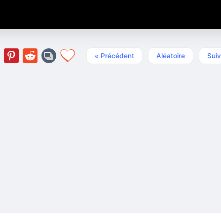
« Précédent
Aléatoire
Suiv