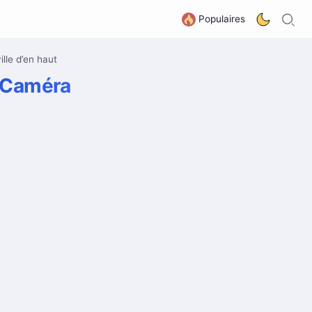
R
G
Populaires
lle d’en haut
t Caméra