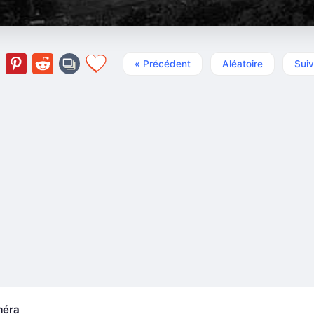
« Précédent
Aléatoire
Suiv
méra