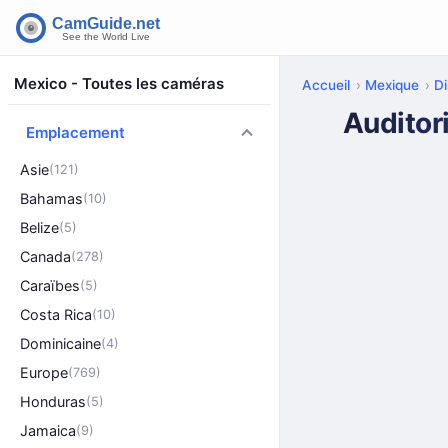
Mexico - Toutes les caméras
Accueil
Mexique
Di
Auditor
Emplacement
Asie
(121)
Bahamas
(10)
Belize
(5)
Canada
(278)
Caraïbes
(5)
Costa Rica
(10)
Dominicaine
(4)
Europe
(769)
Honduras
(5)
Jamaica
(9)