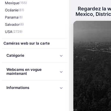
Mexique
(155)
Regardez la w
Océanie
(61)
Mexico, Distric
Panama
(6)
Salvador
(6)
USA
(2729)
Caméras web sur la carte
Catégorie
Webcams en vogue
maintenant
Informations