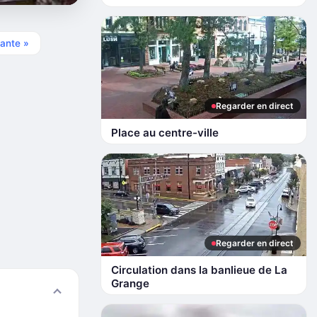
ante »
Regarder en direct
Place au centre-ville
Regarder en direct
Circulation dans la banlieue de La
Grange