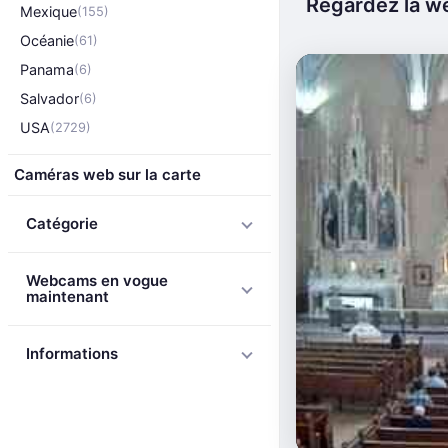
Regardez la we
Mexique
(155)
Océanie
(61)
Panama
(6)
Salvador
(6)
USA
(2729)
Caméras web sur la carte
Catégorie
Webcams en vogue
maintenant
Informations