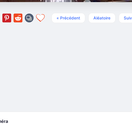
« Précédent
Aléatoire
Suiv
méra