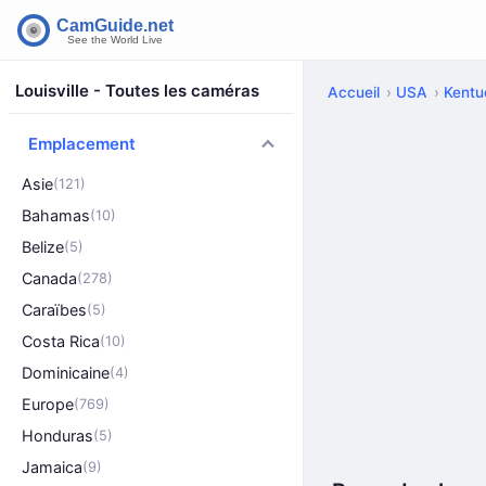
Louisville - Toutes les caméras
Accueil
USA
Kentu
Emplacement
Asie
(121)
Bahamas
(10)
Belize
(5)
Canada
(278)
Caraïbes
(5)
Costa Rica
(10)
Dominicaine
(4)
Europe
(769)
Honduras
(5)
Jamaica
(9)