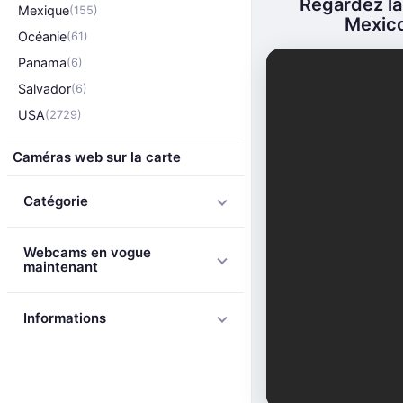
Regardez l
Mexique
(155)
Mexico 
Océanie
(61)
Panama
(6)
Salvador
(6)
USA
(2729)
Caméras web sur la carte
Catégorie
Webcams en vogue
maintenant
Informations