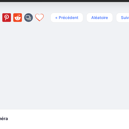
« Précédent
Aléatoire
Suiv
méra