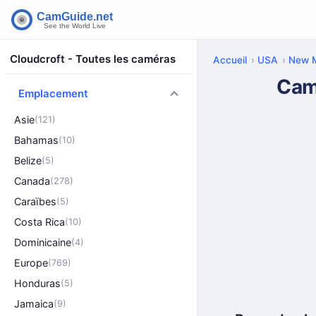
Cloudcroft - Toutes les caméras
Accueil
USA
New 
Cam
Emplacement
Asie
(121)
Bahamas
(10)
Belize
(5)
Canada
(278)
Caraïbes
(5)
Costa Rica
(10)
Dominicaine
(4)
Europe
(769)
Honduras
(5)
Jamaica
(9)