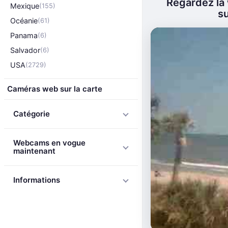
Regardez la 
Mexique
(155)
su
Océanie
(61)
Panama
(6)
Salvador
(6)
USA
(2729)
Caméras web sur la carte
Catégorie
Webcams en vogue
maintenant
Informations