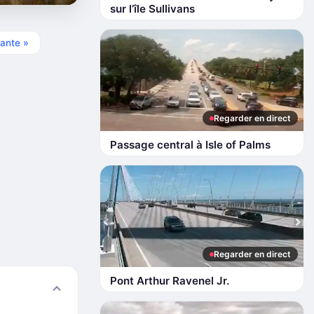
sur l’île Sullivans
ante »
Regarder en direct
Passage central à Isle of Palms
Regarder en direct
Pont Arthur Ravenel Jr.