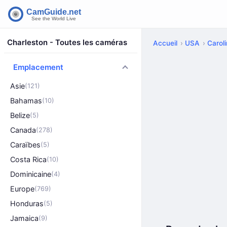
Charleston - Toutes les caméras
Accueil
USA
Carol
Emplacement
Asie
(121)
Bahamas
(10)
Belize
(5)
Canada
(278)
Caraïbes
(5)
Costa Rica
(10)
Dominicaine
(4)
Europe
(769)
Honduras
(5)
Jamaica
(9)