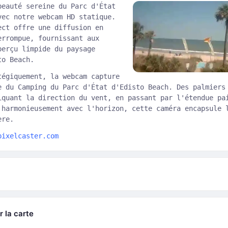
beauté sereine du Parc d'État
vec notre webcam HD statique.
ect offre une diffusion en
errompue, fournissant aux
perçu limpide du paysage
to Beach.
tégiquement, la webcam capture
e du Camping du Parc d'État d'Edisto Beach. Des palmiers
iquant la direction du vent, en passant par l'étendue pa
 harmonieusement avec l'horizon, cette caméra encapsule 
ère.
pixelcaster.com
r la carte