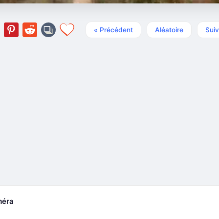
« Précédent
Aléatoire
Suiv
méra