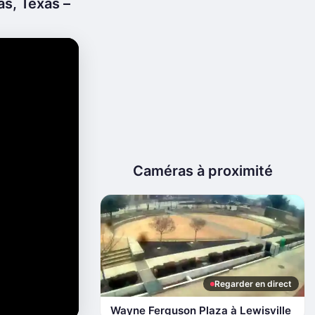
s, Texas –
Caméras à proximité
Regarder en direct
Wayne Ferguson Plaza à Lewisville