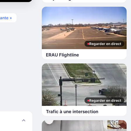
ante »
Regarder en direct
ERAU Flightline
Regarder en direct
Trafic à une intersection