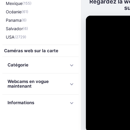
Regardez la w
Mexique
(155)
su
Océanie
(61)
Panama
(6)
Salvador
(6)
USA
(2729)
Caméras web sur la carte
Catégorie
Webcams en vogue
maintenant
Informations