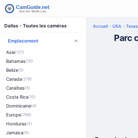
Dallas - Toutes les caméras
Accueil
USA
Texas
Parc 
Emplacement
Asie
(121)
Bahamas
(10)
Belize
(5)
Canada
(278)
Caraïbes
(5)
Costa Rica
(10)
Dominicaine
(4)
Europe
(769)
Honduras
(5)
Jamaica
(9)