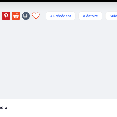
« Précédent
Aléatoire
Suiv
méra