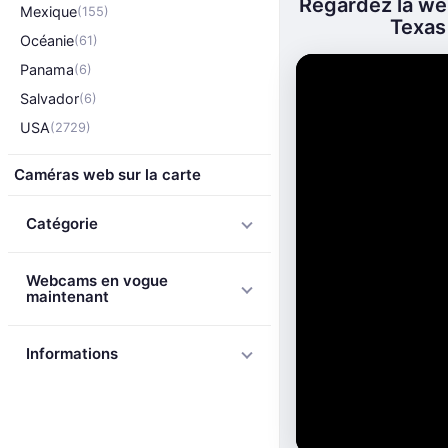
Regardez la we
Mexique
(155)
Texas 
Océanie
(61)
Panama
(6)
Salvador
(6)
USA
(2729)
Caméras web sur la carte
Catégorie
Webcams en vogue
maintenant
Informations