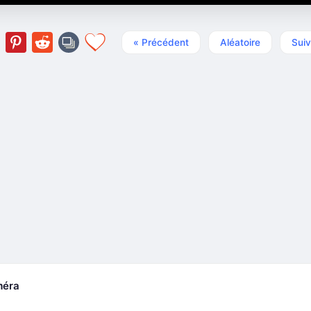
« Précédent
Aléatoire
Suiv
méra