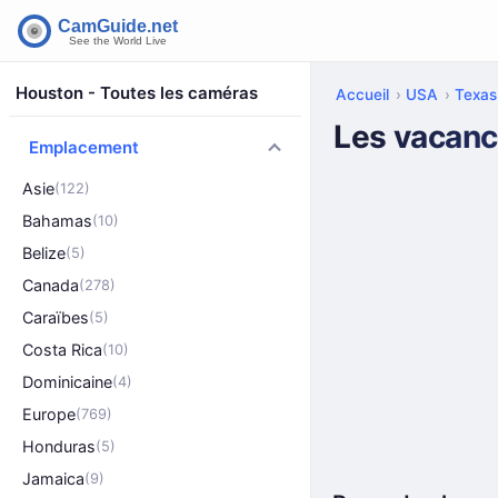
Houston - Toutes les caméras
Accueil
USA
Texas
Les vacanc
Emplacement
Asie
(122)
Bahamas
(10)
Belize
(5)
Canada
(278)
Caraïbes
(5)
Costa Rica
(10)
Dominicaine
(4)
Europe
(769)
Honduras
(5)
Jamaica
(9)