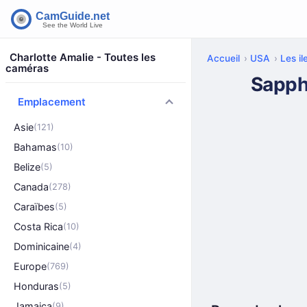
Charlotte Amalie - Toutes les
Accueil
USA
Les il
caméras
Sapph
Emplacement
Asie
(121)
Bahamas
(10)
Belize
(5)
Canada
(278)
Caraïbes
(5)
Costa Rica
(10)
Dominicaine
(4)
Europe
(769)
Honduras
(5)
Jamaica
(9)