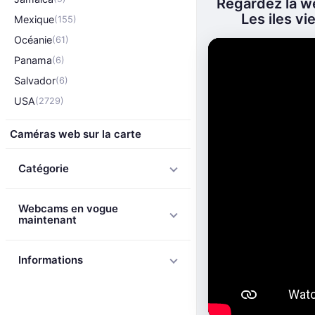
Regardez la we
Les iles vi
Mexique
(155)
Océanie
(61)
Panama
(6)
Salvador
(6)
USA
(2729)
Caméras web sur la carte
Catégorie
Webcams en vogue
maintenant
Informations