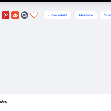
« Précédent
Aléatoire
Suiv
méra