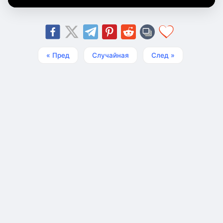
« Пред
Случайная
След »