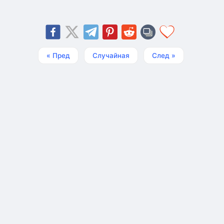
« Пред
Случайная
След »