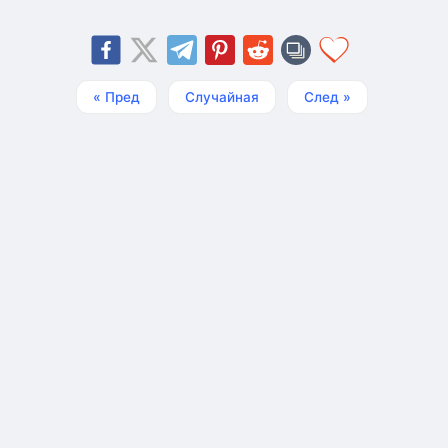
« Пред
Случайная
След »