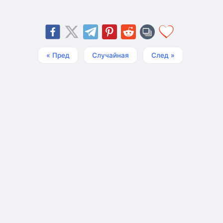
« Пред
Случайная
След »