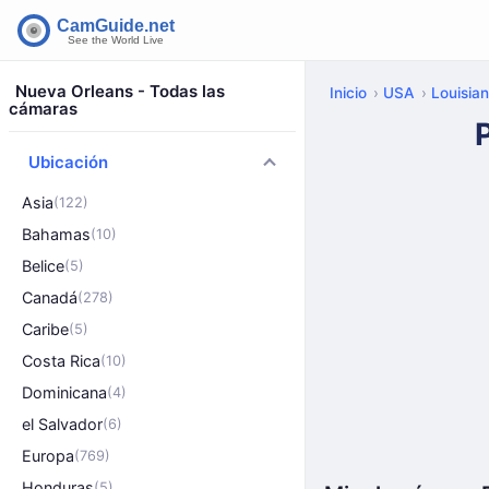
Nueva Orleans - Todas las
Inicio
USA
Louisia
cámaras
Ubicación
Asia
(122)
Bahamas
(10)
Belice
(5)
Canadá
(278)
Caribe
(5)
Costa Rica
(10)
Dominicana
(4)
el Salvador
(6)
Europa
(769)
Honduras
(5)