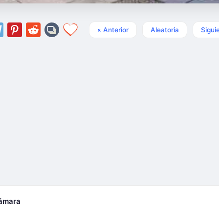
« Anterior
Aleatoria
Sigui
cámara