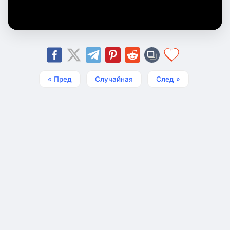
« Пред
Случайная
След »