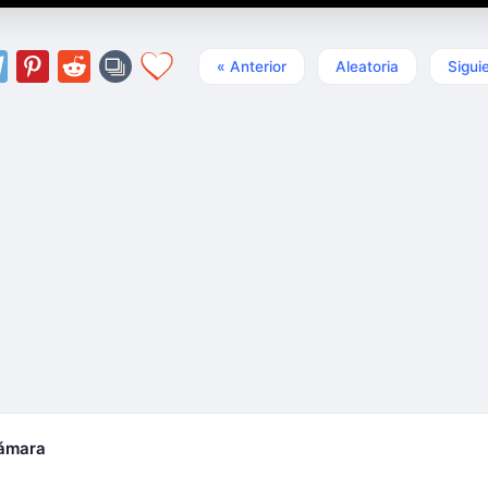
« Anterior
Aleatoria
Sigui
cámara