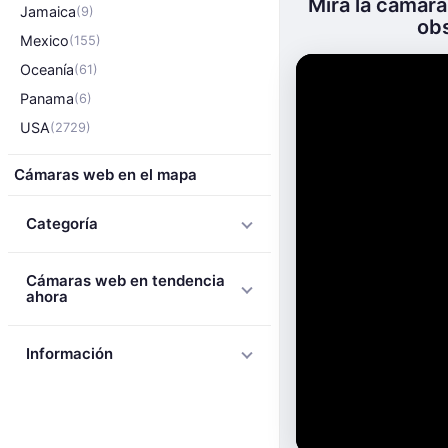
Mira la cámara
Jamaica
(9)
obs
Mexico
(155)
Oceanía
(61)
Panama
(6)
USA
(2729)
Cámaras web en el mapa
Categoría
Cámaras web en tendencia
ahora
Información