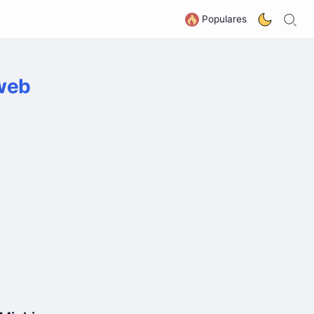
B
G
Populares
 web