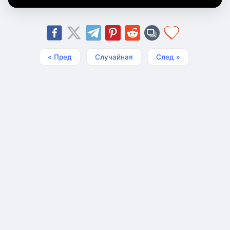
« Пред
Случайная
След »