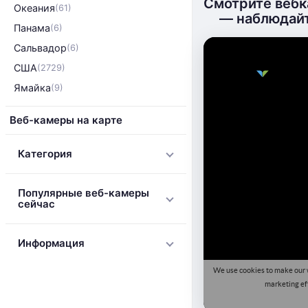
Смотрите вебк
Океания
(61)
— наблюдайт
Панама
(6)
Сальвадор
(6)
США
(2729)
Ямайка
(9)
Веб-камеры на карте
Категория
Популярные веб-камеры
сейчас
Информация