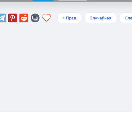
« Пред
Случайная
Сле