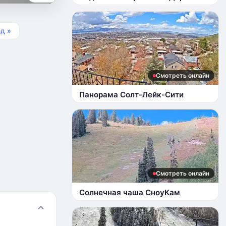
д »
Смотреть онлайн
Панорама Солт-Лейк-Сити
Смотреть онлайн
Солнечная чаша СноуКам