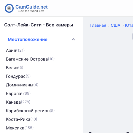
Солт-Лейк-Сити - Все камеры
Главная
США
Ют
Местоположение
Азия
(121)
Багамские Острова
(10)
Белиз
(5)
Гондурас
(5)
Доминиканы
(4)
Европа
(769)
Канада
(278)
Карибскогий регион
(5)
Коста-Рика
(10)
Мексика
(155)