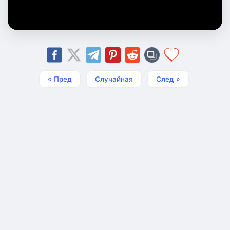
« Пред
Случайная
След »