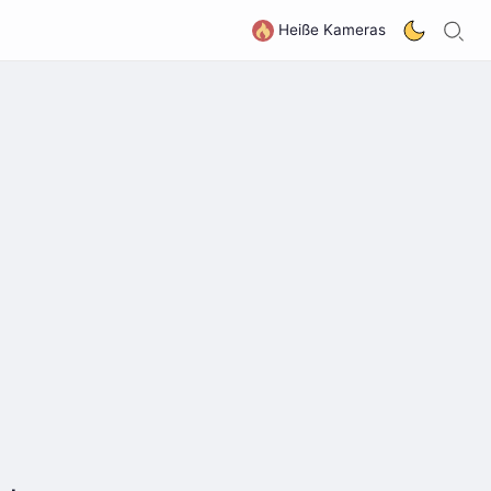
S
G
Heiße Kameras