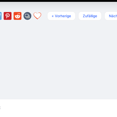
« Vorherige
Zufällige
Näch
t