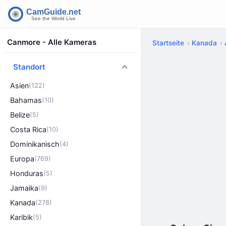
Canmore - Alle Kameras
Startseite
Kanada
Standort
Asien
(122)
Bahamas
(10)
Belize
(5)
Costa Rica
(10)
Dominikanisch
(4)
Europa
(769)
Honduras
(5)
Jamaika
(9)
Kanada
(278)
Karibik
(5)