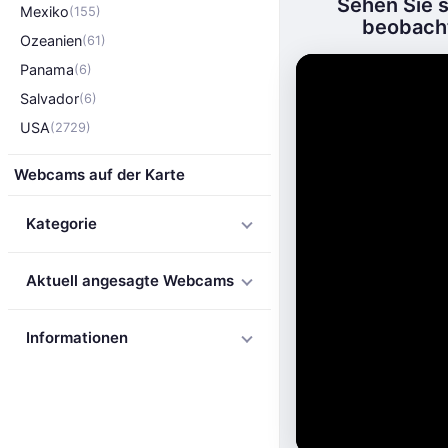
Sehen Sie 
Mexiko
(155)
beobacht
Ozeanien
(61)
Panama
(6)
Salvador
(6)
USA
(2729)
Webcams auf der Karte
Kategorie
Aktuell angesagte Webcams
Informationen