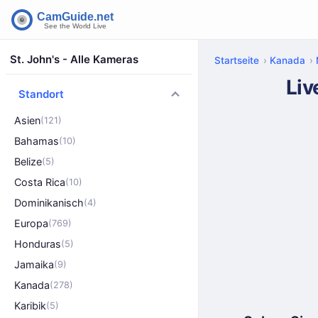
St. John's - Alle Kameras
Startseite
Kanada
Liv
Standort
Asien
(121)
Bahamas
(10)
Belize
(5)
Costa Rica
(10)
Dominikanisch
(4)
Europa
(769)
Honduras
(5)
Jamaika
(9)
Kanada
(278)
Karibik
(5)