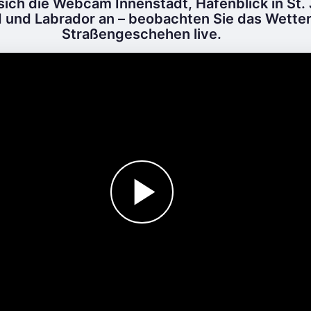
sich die Webcam Innenstadt, Hafenblick in St. 
 und Labrador an – beobachten Sie das Wetter
Straßengeschehen live.