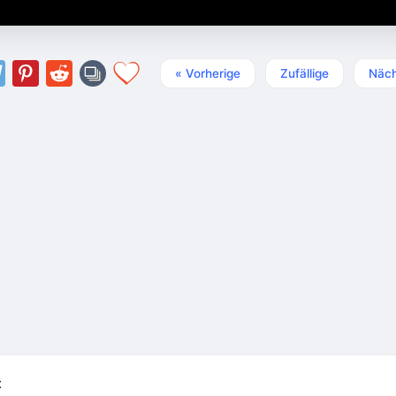
« Vorherige
Zufällige
Näch
t