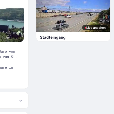
Live ansehen
Stadteingang
Büro von
n von St.
häre in