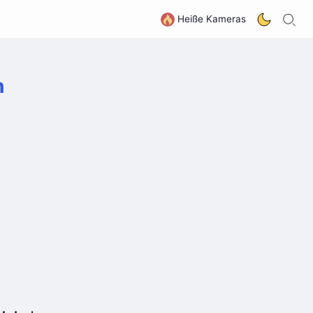
S
G
Heiße Kameras
n