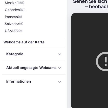
Sehen Sie sich
Mexiko
(155)
– beobach
Ozeanien
(61)
Panama
(6)
Salvador
(6)
USA
(2729)
Webcams auf der Karte
Kategorie
Aktuell angesagte Webcams
Informationen