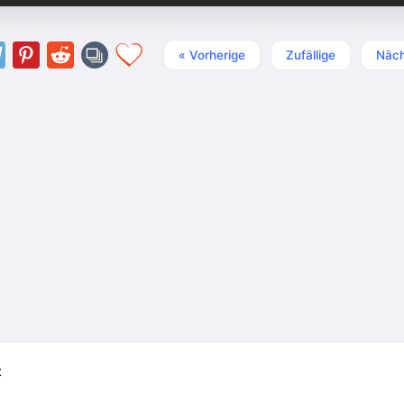
« Vorherige
Zufällige
Näch
t