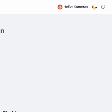
S
G
Heiße Kameras
en