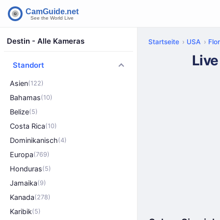
Destin - Alle Kameras
Startseite
USA
Flo
Live
Standort
Asien
(122)
Bahamas
(10)
Belize
(5)
Costa Rica
(10)
Dominikanisch
(4)
Europa
(769)
Honduras
(5)
Jamaika
(9)
Kanada
(278)
Karibik
(5)