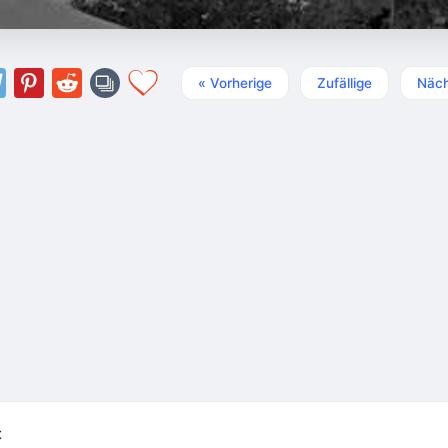
« Vorherige
Zufällige
Näch
t