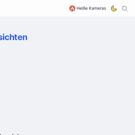
S
G
Heiße Kameras
ichten