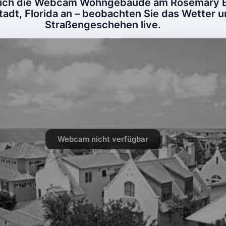
sich die Webcam Wohngebäude am Rosemary B
adt, Florida an – beobachten Sie das Wetter u
Straßengeschehen live.
Webcam nicht verfügbar