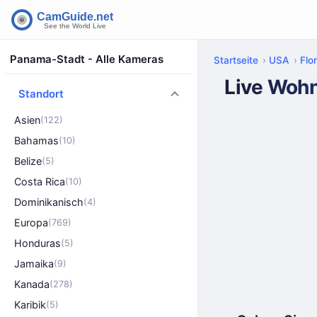
Panama-Stadt - Alle Kameras
Startseite
USA
Flo
Live Woh
Standort
Asien
(122)
Bahamas
(10)
Belize
(5)
Costa Rica
(10)
Dominikanisch
(4)
Europa
(769)
Honduras
(5)
Jamaika
(9)
Kanada
(278)
Karibik
(5)