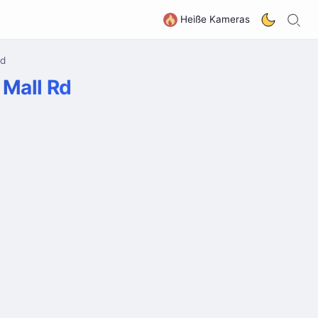
S
G
Heiße Kameras
Rd
 Mall Rd