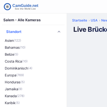
Salem - Alle Kameras
Startseite
USA
New
Live Brück
Standort
Asien
(122)
Bahamas
(10)
Belize
(5)
Costa Rica
(10)
Dominikanisch
(4)
Europa
(769)
Honduras
(5)
Jamaika
(9)
Kanada
(278)
Karibik
(5)