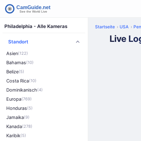
Philadelphia - Alle Kameras
Startseite
USA
Pen
Live Lo
Standort
Asien
(122)
Bahamas
(10)
Belize
(5)
Costa Rica
(10)
Dominikanisch
(4)
Europa
(769)
Honduras
(5)
Jamaika
(9)
Kanada
(278)
Karibik
(5)