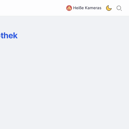
S
G
Heiße Kameras
othek