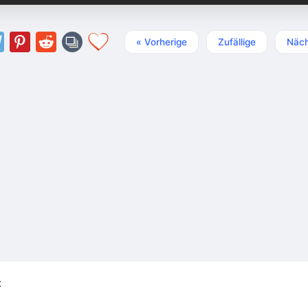
« Vorherige
Zufällige
Näch
t