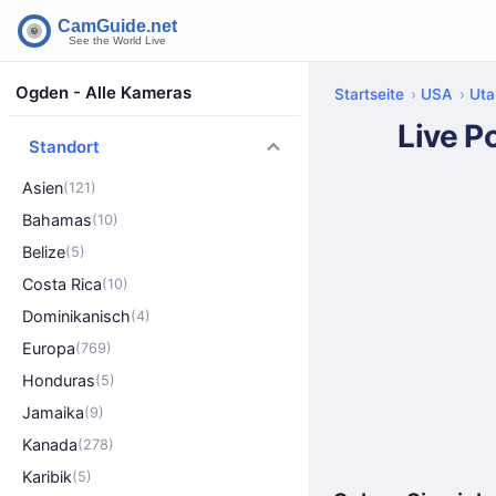
Ogden - Alle Kameras
Startseite
USA
Uta
Live P
Standort
Asien
(121)
Bahamas
(10)
Belize
(5)
Costa Rica
(10)
Dominikanisch
(4)
Europa
(769)
Honduras
(5)
Jamaika
(9)
Kanada
(278)
Karibik
(5)