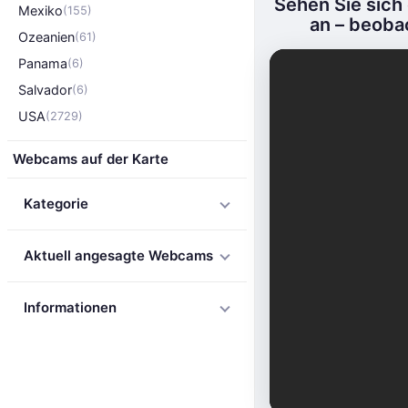
Sehen Sie sich
Mexiko
(155)
an – beoba
Ozeanien
(61)
Panama
(6)
Salvador
(6)
USA
(2729)
Webcams auf der Karte
Kategorie
Aktuell angesagte Webcams
Informationen