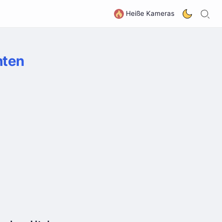
S
G
Heiße Kameras
hten