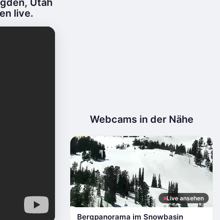
Ogden, Utah
n live.
Webcams in der Nähe
Live ansehen
Bergpanorama im Snowbasin