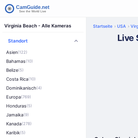
Virginia Beach - Alle Kameras
Startseite
USA
Virg
Live
Standort
Asien
(122)
Bahamas
(10)
Belize
(5)
Costa Rica
(10)
Dominikanisch
(4)
Europa
(769)
Honduras
(5)
Jamaika
(9)
Kanada
(278)
Karibik
(5)