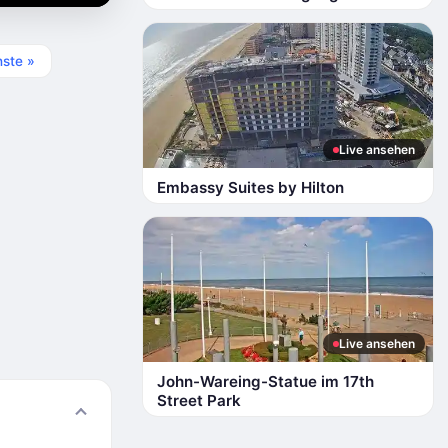
ste »
Live ansehen
Embassy Suites by Hilton
Live ansehen
John-Wareing-Statue im 17th
Street Park