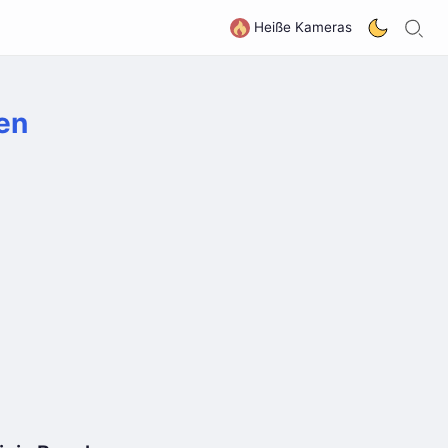
S
G
Heiße Kameras
en