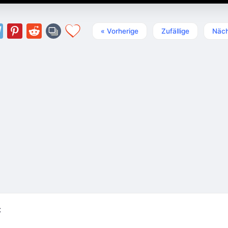
« Vorherige
Zufällige
Näch
t