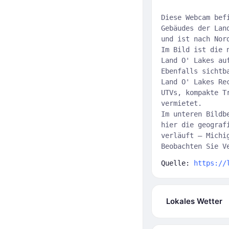
Diese Webcam bef
Gebäudes der Lan
und ist nach Nor
Im Bild ist die 
Land O' Lakes au
Ebenfalls sichtb
Land O' Lakes Re
UTVs, kompakte T
vermietet.
Im unteren Bildb
hier die geograf
verläuft — Michi
Beobachten Sie V
Quelle:
https://
Lokales Wetter