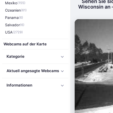
Sehen Sie si
Mexiko
(155)
Wisconsin an 
Ozeanien
(61)
Panama
(6)
Salvador
(6)
USA
(2729)
Webcams auf der Karte
Kategorie
Aktuell angesagte Webcams
Informationen