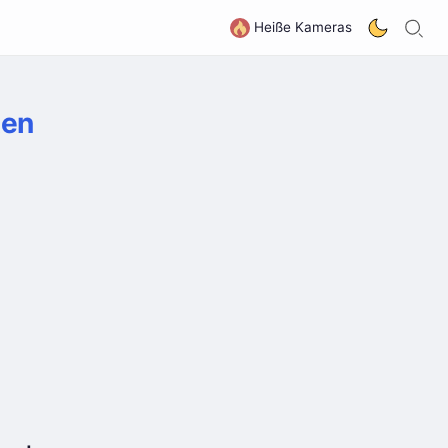
S
G
Heiße Kameras
ten