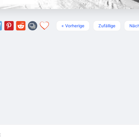
« Vorherige
Zufällige
Näch
t