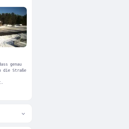
dass genau
h die Straße
t.