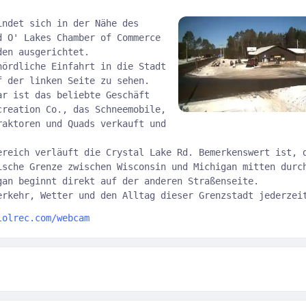
indet sich in der Nähe des
d O' Lakes Chamber of Commerce
den ausgerichtet.
nördliche Einfahrt in die Stadt
f der linken Seite zu sehen.
ar ist das beliebte Geschäft
creation Co., das Schneemobile,
raktoren und Quads verkauft und
ereich verläuft die Crystal Lake Rd. Bemerkenswert ist, 
ische Grenze zwischen Wisconsin und Michigan mitten durc
gan beginnt direkt auf der anderen Straßenseite.
erkehr, Wetter und den Alltag dieser Grenzstadt jederzei
lolrec.com/webcam