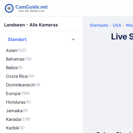
Landseen - Alle Kameras
Startseite
USA
Wis
Live 
Standort
Asien
(122)
Bahamas
(10)
Belize
(5)
Costa Rica
(10)
Dominikanisch
(4)
Europa
(769)
Honduras
(5)
Jamaika
(9)
Kanada
(278)
Karibik
(5)