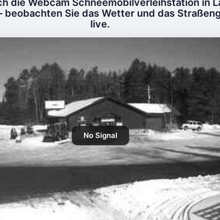
ch die Webcam Schneemobilverleihstation in 
– beobachten Sie das Wetter und das Straße
live.
No Signal