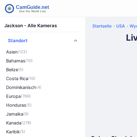
Jackson - Alle Kameras
Startseite
USA
Wy
Li
Standort
Asien
(122)
Bahamas
(10)
Belize
(5)
Costa Rica
(10)
Dominikanisch
(4)
Europa
(769)
Honduras
(5)
Jamaika
(9)
Kanada
(278)
Karibik
(5)