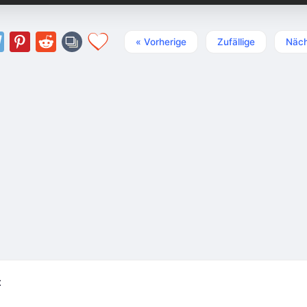
« Vorherige
Zufällige
Näch
t