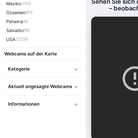
Sehen Sie sich
Mexiko
(155)
– beobach
Ozeanien
(61)
Panama
(6)
Salvador
(6)
USA
(2729)
Webcams auf der Karte
Kategorie
Aktuell angesagte Webcams
Informationen