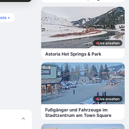
ste »
Live ansehen
Astoria Hot Springs & Park
Live ansehen
Fußgänger und Fahrzeuge im
Stadtzentrum am Town Square