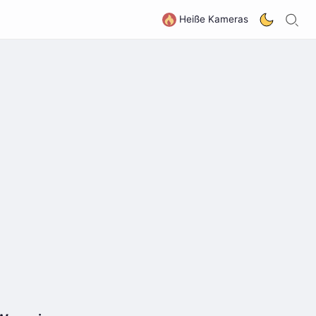
S
G
Heiße Kameras