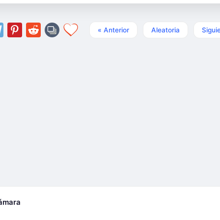
« Anterior
Aleatoria
Sigui
cámara