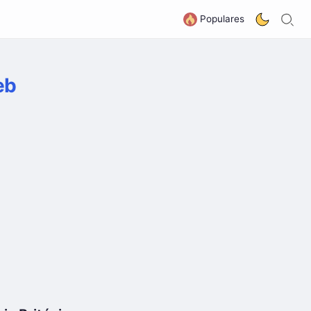
B
G
Populares
eb