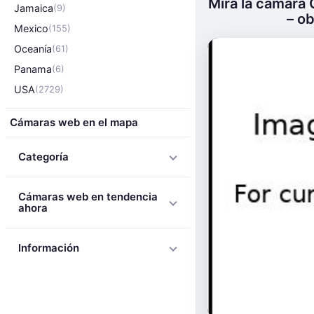
Mira la cámara 
Jamaica
(9)
– ob
Mexico
(155)
Oceanía
(61)
Panama
(6)
USA
(2729)
Cámaras web en el mapa
Categoría
Cámaras web en tendencia
ahora
Información