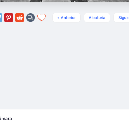
« Anterior
Aleatoria
Sigui
cámara