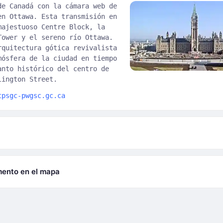
de Canadá con la cámara web de
en Ottawa. Esta transmisión en
majestuoso Centre Block, la
Tower y el sereno río Ottawa.
rquitectura gótica revivalista
mósfera de la ciudad en tiempo
anto histórico del centro de
lington Street.
tpsgc-pwgsc.gc.ca
mento en el mapa