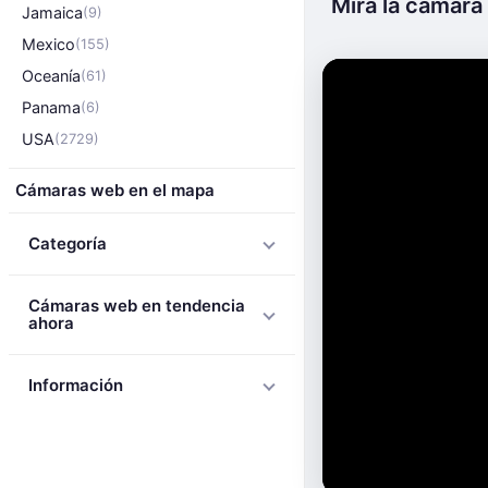
Mira la cámara
Jamaica
(9)
Mexico
(155)
Oceanía
(61)
Panama
(6)
USA
(2729)
Cámaras web en el mapa
Categoría
Cámaras web en tendencia
ahora
Información