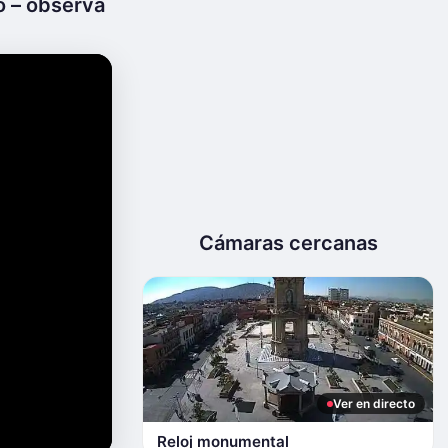
o – observa
Cámaras cercanas
Ver en directo
Reloj monumental