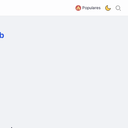
B
G
Populares
eb