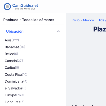
Pachuca - Todas las cámaras
Inicio
Mexico
Hidal
Pla
Ubicación
Asia
(122)
Bahamas
(10)
Belice
(5)
Canadá
(278)
Caribe
(5)
Costa Rica
(10)
Dominicana
(4)
el Salvador
(6)
Europa
(769)
Honduras
(5)