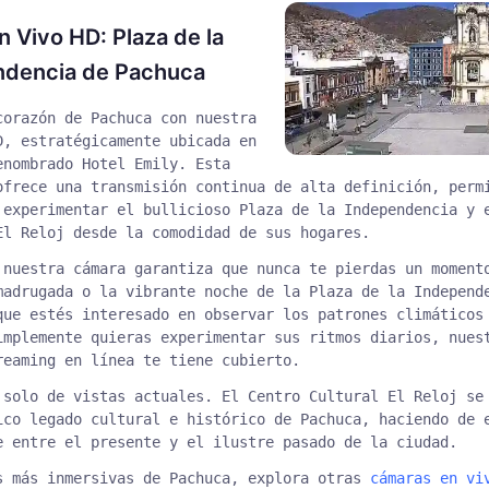
 Vivo HD: Plaza de la
ndencia de Pachuca
corazón de Pachuca con nuestra
D, estratégicamente ubicada en
enombrado Hotel Emily. Esta
ofrece una transmisión continua de alta definición, perm
 experimentar el bullicioso Plaza de la Independencia y 
El Reloj desde la comodidad de sus hogares.
 nuestra cámara garantiza que nunca te pierdas un moment
madrugada o la vibrante noche de la Plaza de la Independ
que estés interesado en observar los patrones climáticos
implemente quieras experimentar sus ritmos diarios, nues
reaming en línea te tiene cubierto.
 solo de vistas actuales. El Centro Cultural El Reloj se
ico legado cultural e histórico de Pachuca, haciendo de 
e entre el presente y el ilustre pasado de la ciudad.
s más inmersivas de Pachuca, explora otras
cámaras en vi