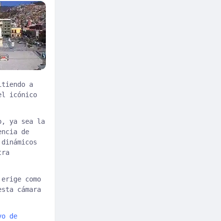
itiendo a
el icónico
o, ya sea la
encia de
 dinámicos
tra
 erige como
esta cámara
vo de