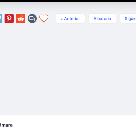
« Anterior
Aleatoria
Sigui
cámara