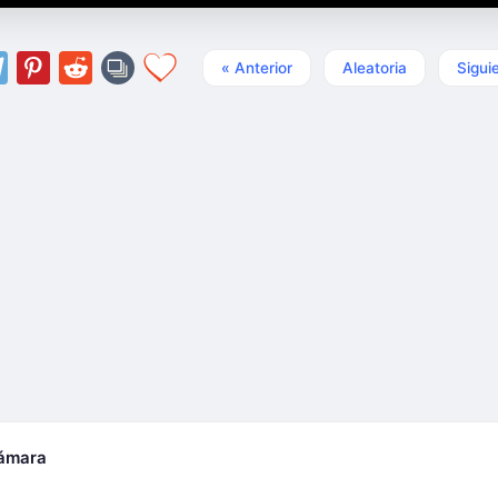
« Anterior
Aleatoria
Sigui
cámara