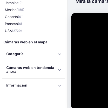
Mira la cámar
Jamaica
(9)
Mexico
(155)
Oceanía
(61)
Panama
(6)
USA
(2729)
Cámaras web en el mapa
Categoría
Cámaras web en tendencia
ahora
Información