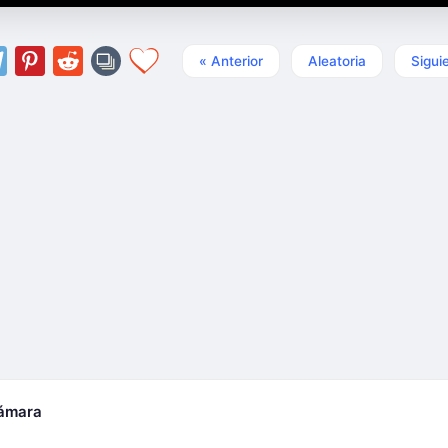
« Anterior
Aleatoria
Sigui
cámara