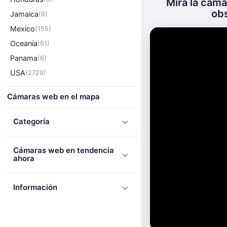
Mira la cáma
obs
Jamaica
(9)
Mexico
(155)
Oceanía
(61)
Panama
(6)
USA
(2729)
Cámaras web en el mapa
Categoría
Cámaras web en tendencia
ahora
Información