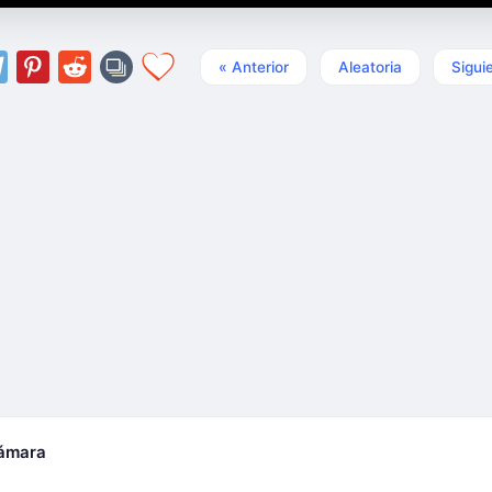
« Anterior
Aleatoria
Sigui
cámara