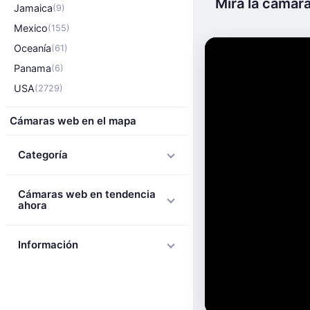
Mira la cámara
Jamaica
(9)
Mexico
(155)
Oceanía
(61)
Panama
(6)
USA
(2729)
Cámaras web en el mapa
Categoría
Cámaras web en tendencia
ahora
Información