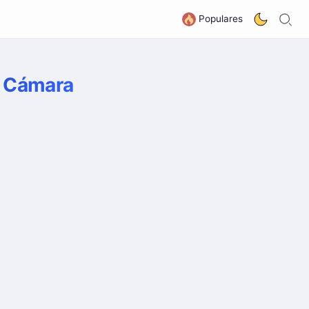
B
G
Populares
s Cámara