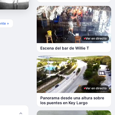
ente »
Ver en directo
Escena del bar de Willie T
Ver en directo
Panorama desde una altura sobre
los puentes en Key Largo