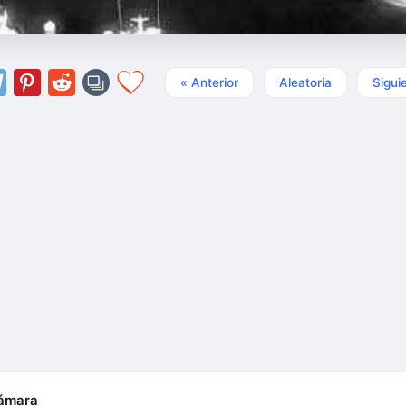
« Anterior
Aleatoria
Sigui
cámara