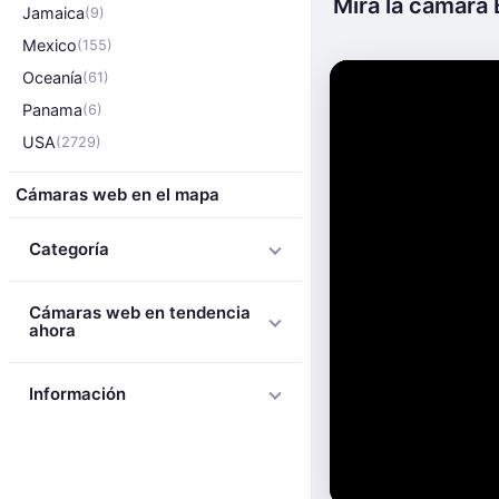
Mira la cámara 
Jamaica
(9)
Mexico
(155)
Oceanía
(61)
Panama
(6)
USA
(2729)
Cámaras web en el mapa
Categoría
Cámaras web en tendencia
ahora
Información