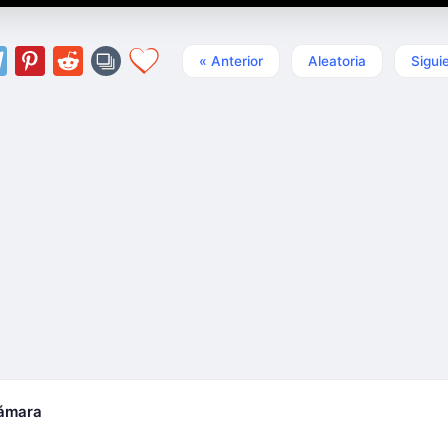
« Anterior
Aleatoria
Sigui
cámara