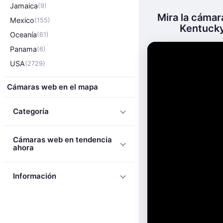
Jamaica
(9)
Mira la cámar
Mexico
(155)
Kentucky 
Oceanía
(61)
Panama
(6)
USA
(2729)
Cámaras web en el mapa
Categoría
Cámaras web en tendencia
ahora
Información