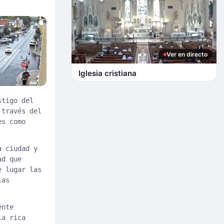
Ver en directo
Iglesia cristiana
stigo del
 través del
es como
a ciudad y
ad que
e lugar las
las
ente
La rica