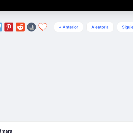
« Anterior
Aleatoria
Sigui
cámara