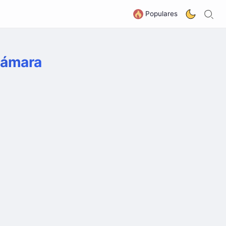
B
G
Populares
 Cámara