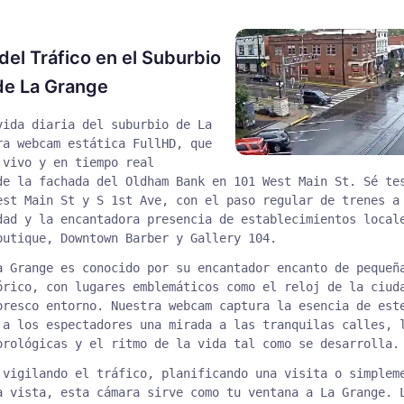
del Tráfico en el Suburbio
de La Grange
vida diaria del suburbio de La
ra webcam estática FullHD, que
 vivo y en tiempo real
de la fachada del Oldham Bank en 101 West Main St. Sé te
est Main St y S 1st Ave, con el paso regular de trenes a
dad y la encantadora presencia de establecimientos local
outique, Downtown Barber y Gallery 104.
a Grange es conocido por su encantador encanto de pequeñ
órico, con lugares emblemáticos como el reloj de la ciud
oresco entorno. Nuestra webcam captura la esencia de est
 a los espectadores una mirada a las tranquilas calles, 
orológicas y el ritmo de la vida tal como se desarrolla.
 vigilando el tráfico, planificando una visita o simplem
a vista, esta cámara sirve como tu ventana a La Grange. 