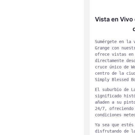
Vista en Vivo 
Sumérgete en la 
Grange con nuest
ofrece vistas en
directamente des
cruce único de W
centro de la ciu
Simply Blessed B
El suburbio de L
significado hist
añaden a su pint
24/7, ofreciendo
condiciones mete
Ya sea que estés
disfrutando de l